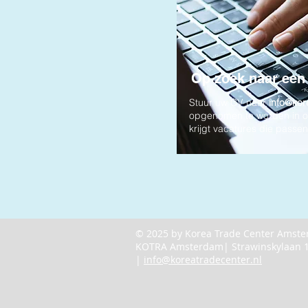
Op zoek naar een
Stuur uw CV naar
info
@kore
opgenomen te worden in 
krijgt vacatures die passen 
© 2025 by Korea Trade Center Ams
KOTRA Amsterdam| Strawinskylaan 
|
info@koreatradecenter.nl