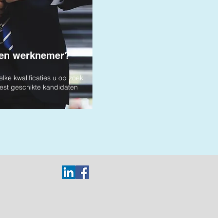
een werknemer?
lke kwalificaties u op zoek
eest geschikte kandidaten