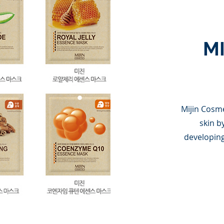
MI
Mijin Cosme
skin b
developing