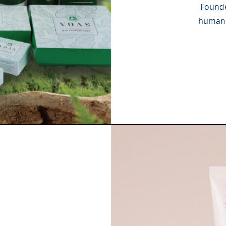
Founde
humanit