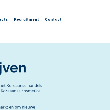
ects
Recruitment
Contact
jven
 het Koreaanse handels-
e Koreaanse cosmetica
 markt en om nieuwe