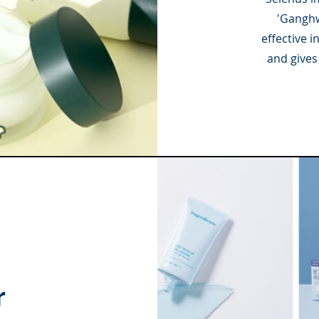
'Ganghw
effective 
and gives
r