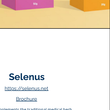
Selenus
https://selenus.net
Brochure
mplements the traditional medical herb