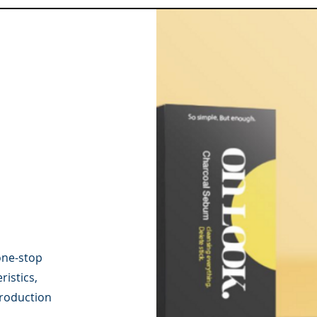
one-stop
istics,
roduction